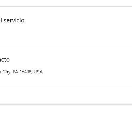
l servicio
acto
n City, PA 16438, USA
e
Únete a nu