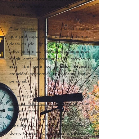
atención médica tradicionales no les
importa eso.
Cuando esté enfermo, no debería tener
que preocuparse por encontrar tiempo
después del trabajo o por lidiar con
niños enfermos. No debería tener que
elegir entre consultar a un médico y
estar ahí para su familia. Necesita
atención economica y con un toque
personal.
Las visitas a domicilio ofrecen la
atención
primaria de salud profesional
que
necesita, pero desde la comodidad de
su hogar. Al igual que las citas en el
consultorio y de telesalud, las visitas a
domicilio están disponibles a pedido y