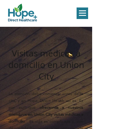
Visitas médicas a
domicilio en Union
City
La atención debe comenzar antes de la
cita, y en Hope Direct Health así es. Es
por eso que
ofrecemos a nuestros
miembros en Union City visitas médicas a
domicilio
. La vida es complicada y, con
demasiada frecuencia, a las opciones de