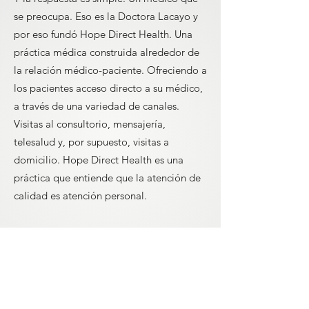
se preocupa. Eso es la Doctora Lacayo y
por eso fundó Hope Direct Health. Una
práctica médica construida alrededor de
la relación médico-paciente. Ofreciendo a
los pacientes acceso directo a su médico,
a través de una variedad de canales.
Visitas al consultorio, mensajería,
telesalud y, por supuesto, visitas a
domicilio. Hope Direct Health es una
práctica que entiende que la atención de
calidad es atención personal.
Por lo tanto, si se encuentra buscando un
médico que se preocupe y se pregunta
acerca de los médicos que hacen visitas a
domicilio, no busque más. La doctora
Lacayo es la doctora que se preocupa,