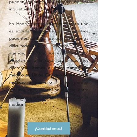
pueden abordar la mayoría de las
inquietudes de los pacientes.
En Hope, nuestro objetivo número uno
es abordar las inquietudes de nuestros
pacientes. En lugar de que usted tenga
dificultades para incluirnos en su
agenda, nosotros nos esforzamos por
adaptarnos a la suya. Es lo que nos
diferencia.
Somos el único consultorio
médico en Union City que ofrece visitas
médicas a domicilio
, y es porque
creemos que la relación directa entre
médico y paciente es la esencia de la
medicina.
¡Contáctenos!